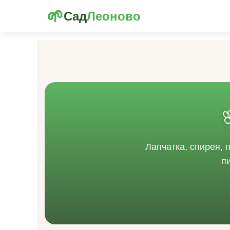
🌱
Сад
Леоново
Лапчатка, спирея, 
п