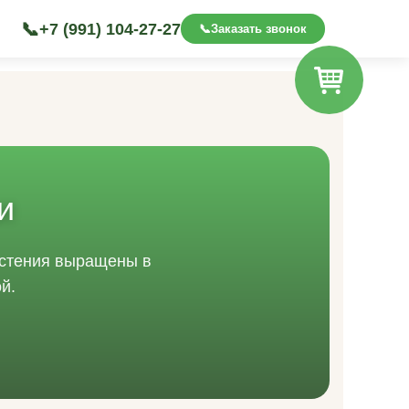
📞
+7 (991) 104-27-27
📞
Заказать звонок
и
растения выращены в
й.