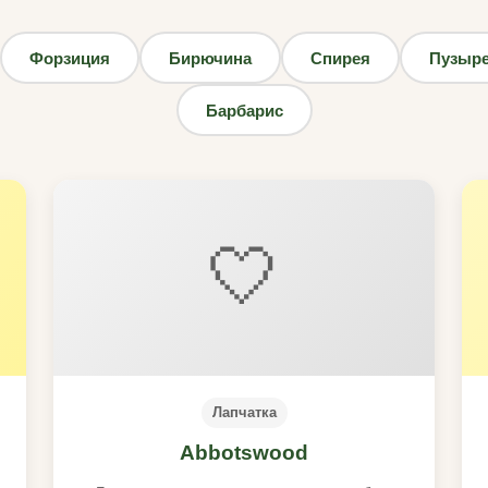
Форзиция
Бирючина
Спирея
Пузыр
Барбарис
🤍
Лапчатка
Abbotswood