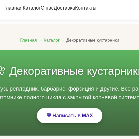
Главная
Каталог
О нас
Доставка
Контакты
Главная
→
Каталог
→ Декоративные кустарники
🌸 Декоративные кустарник
пузыреплодник, барбарис, форзиция и другие. Все 
итомнике полного цикла с закрытой корневой системо
💬 Написать в MAX