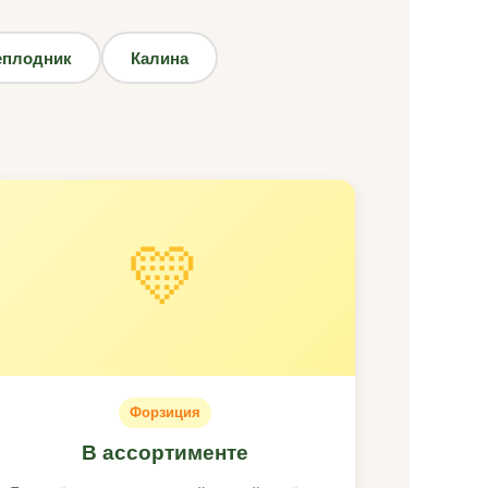
еплодник
Калина
💛
Форзиция
В ассортименте